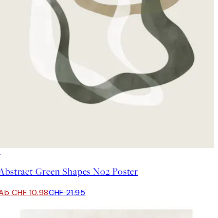
50%*
Abstract Green Shapes No2 Poster
Ab CHF 10.98
CHF 21.95