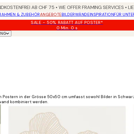
DKOSTENFREI AB CHF 75 • WE OFFER FRAMING SERVICES • LI
RAHMEN & ZUBEHÖR
ANGEBOTE
BILDERWÄNDE
INSPIRATION
FÜR UNT
SALE - 50% RABATT AUF POSTER*
0 Min.
0 s
Gültig
UNG
bis:
2026-
08-
09
 Postern in der Grösse 50x50 cm umfasst sowohl Bilder in Schwarz
wand kombiniert werden.