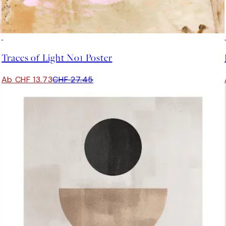
50%*
Traces of Light No1 Poster
Ab CHF 13.73
CHF 27.45