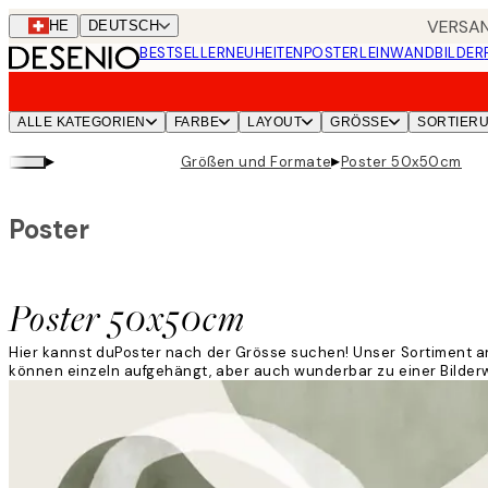
Skip
VERSAN
CHE
DEUTSCH
to
BESTSELLER
NEUHEITEN
POSTER
LEINWANDBILDER
main
content.
ALLE KATEGORIEN
FARBE
LAYOUT
GRÖSSE
SORTIER
▸
▸
Größen und Formate
Poster 50x50cm
Poster
Poster 50x50cm
Hier kannst duPoster nach der Grösse suchen! Unser Sortiment an
können einzeln aufgehängt, aber auch wunderbar zu einer Bilder