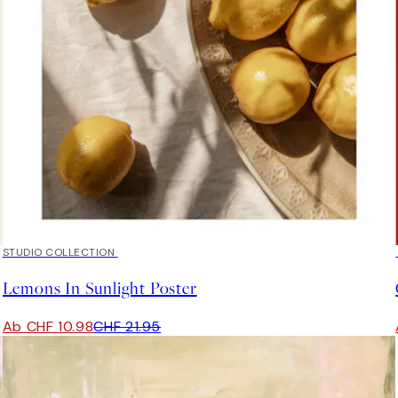
50%*
STUDIO COLLECTION
Lemons In Sunlight Poster
Ab CHF 10.98
CHF 21.95