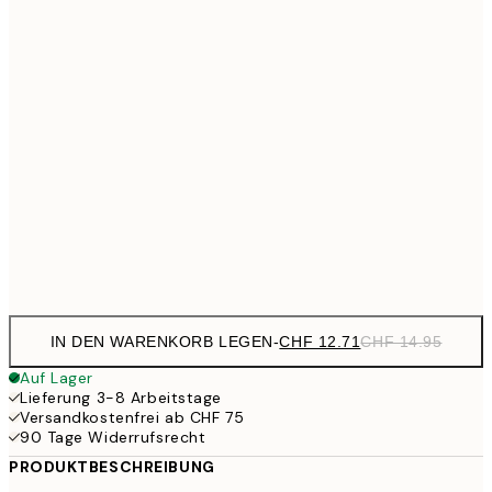
21x30 cm
CH
CHF 38
30x40 cm
CHF 4
CHF 47
40x50 cm
CHF 5
CHF 47
50x50 cm
CHF 5
CHF 56
50x70 cm
CH
CHF 95
70x100 cm
CHF
IN DEN WARENKORB LEGEN
-
CHF 12.71
CHF 14.95
Auf Lager
Lieferung 3-8 Arbeitstage
Versandkostenfrei ab CHF 75
90 Tage Widerrufsrecht
PRODUKTBESCHREIBUNG