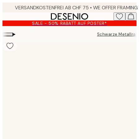
Skip
to
main
SALE - 50% RABATT AUF POSTER*
content.
▸
Schwarze Metallra
Product
images