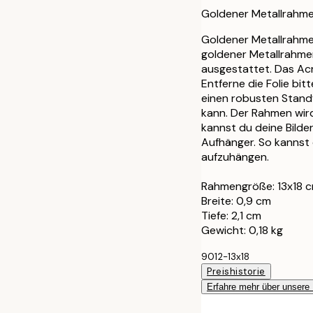
30x40 cm
Goldener Metallrahmen
40x50 cm
Goldener Metallrahme
goldener Metallrahmen
ausgestattet. Das Acry
50x50 cm
Entferne die Folie b
einen robusten Standf
50x70 cm
kann. Der Rahmen wird
kannst du deine Bilde
70x100 cm
Aufhänger. So kannst
aufzuhängen.
Rahmengröße: 13x18 
Breite: 0,9 cm
Tiefe: 2,1 cm
Gewicht: 0,18 kg
9012-13x18
Preishistorie
Erfahre mehr über unsere