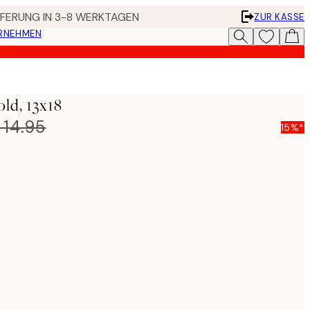
EFERUNG IN 3-8 WERKTAGEN
ZUR KASSE
ERNEHMEN
ld, 13x18
 14.95
15%*