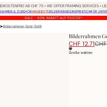
DKOSTENFREI AB CHF 75 • WE OFFER FRAMING SERVICES • LI
RAHMEN & ZUBEHÖR
ANGEBOTE
BILDERWÄNDE
INSPIRATION
FÜR UNT
SALE - 50% RABATT AUF POSTER*
▸
d
Bilderrahmen Gold, 13x18
Bilderrahmen Go
CHF 12.71
CHF
Größe wählen