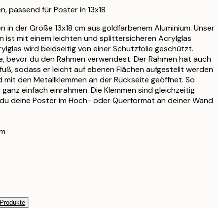
CHF 44.95
, passend für Poster in 13x18
CHF 47.56
n in der Größe 13x18 cm aus goldfarbenem Aluminium. Unser
CHF 55.95
 ist mit einem leichten und splittersicheren Acrylglas
CHF 47.56
lglas wird beidseitig von einer Schutzfolie geschützt.
CHF 55.95
itte, bevor du den Rahmen verwendest. Der Rahmen hat auch
uß, sodass er leicht auf ebenen Flächen aufgestellt werden
CHF 56.95
 mit den Metallklemmen an der Rückseite geöffnet. So
CHF 67
r ganz einfach einrahmen. Die Klemmen sind gleichzeitig
CHF 95.20
 du deine Poster im Hoch- oder Querformat an deiner Wand
CHF 112
cm
 Produkte