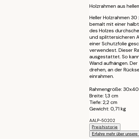
30x40 cm
Holzrahmen aus hellem
40x50 cm
Heller Holzrahmen 30 
bemalt mit einer halb
des Holzes durchschei
50x50 cm
und splittersicheren A
einer Schutzfolie ges
50x70 cm
verwendest. Dieser Ra
ausgestattet. So kann
70x100 cm
Wand aufhängen. Der 
drehen, an der Rückse
einrahmen.
Rahmengröße: 30x40
Breite: 1,3 cm
Tiefe: 2,2 cm
Gewicht: 0,71 kg
AALP-50202
Preishistorie
Erfahre mehr über unsere