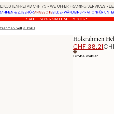
DKOSTENFREI AB CHF 75 • WE OFFER FRAMING SERVICES • LI
RAHMEN & ZUBEHÖR
ANGEBOTE
BILDERWÄNDE
INSPIRATION
FÜR UNT
SALE - 50% RABATT AUF POSTER*
lzrahmen hell, 30x40
Holzrahmen Hel
CHF 38.21
CH
Größe wählen