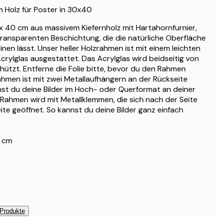
CHF 44.95
 Holz für Poster in 30x40
CHF 47.56
x 40 cm aus massivem Kiefernholz mit Hartahornfurnier,
CHF 55.95
transparenten Beschichtung, die die natürliche Oberfläche
CHF 47.56
nen lässt. Unser heller Holzrahmen ist mit einem leichten
CHF 55.95
crylglas ausgestattet. Das Acrylglas wird beidseitig von
chützt. Entferne die Folie bitte, bevor du den Rahmen
CHF 56.95
hmen ist mit zwei Metallaufhängern an der Rückseite
CHF 67
st du deine Bilder im Hoch- oder Querformat an deiner
CHF 95.20
Rahmen wird mit Metallklemmen, die sich nach der Seite
CHF 112
ite geöffnet. So kannst du deine Bilder ganz einfach
 cm
 Produkte