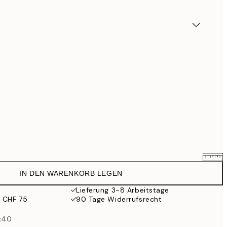
IN DEN WARENKORB LEGEN
CHF 12.71
CHF 14.95
Lieferung 3-8 Arbeitstage
b CHF 75
90 Tage Widerrufsrecht
CHF 17.85
CHF 21
0x40
CHF 38.21