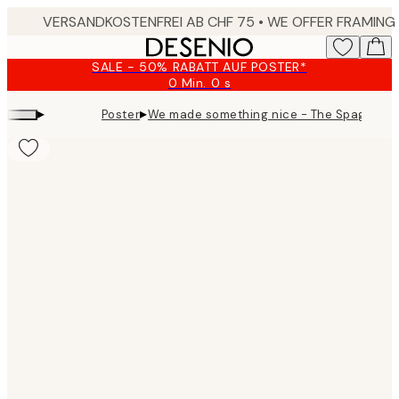
Skip
to
main
SALE - 50% RABATT AUF POSTER*
content.
0 Min.
0 s
Gültig
bis:
▸
▸
Poster
We made something nice - The Spaghetti 
2026-
08-
09
Product