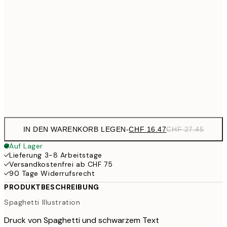
30x40 cm
CHF 3
CHF 26
40x50 cm
CHF 4
CHF 35
50x70 cm
CHF 5
Frame
options
IN DEN WARENKORB LEGEN
-
CHF 16.47
CHF 27.45
Auf Lager
Lieferung 3-8 Arbeitstage
Versandkostenfrei ab CHF 75
90 Tage Widerrufsrecht
PRODUKTBESCHREIBUNG
Spaghetti Illustration
Druck von Spaghetti und schwarzem Text