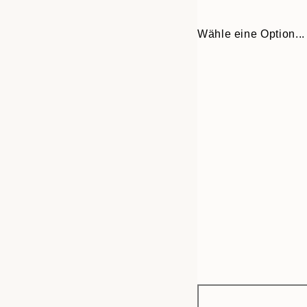
Wähle eine Option...
Frame
50x50 cm
options