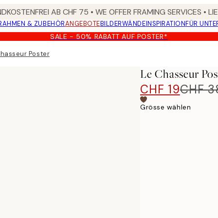
DKOSTENFREI AB CHF 75 • WE OFFER FRAMING SERVICES • LI
RAHMEN & ZUBEHÖR
ANGEBOTE
BILDERWÄNDE
INSPIRATION
FÜR UNT
SALE - 50% RABATT AUF POSTER*
hasseur Poster
Le Chasseur Pos
CHF 19
CHF 3
Grösse wählen