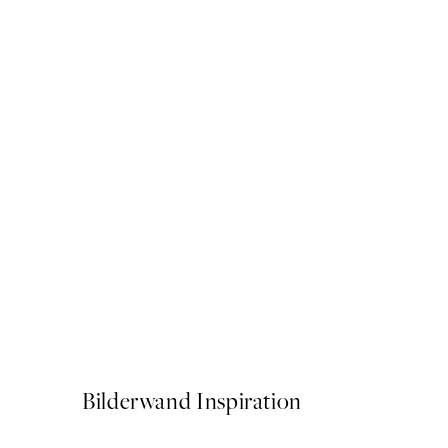
50%*
Vintage Mackerel Poster
Ab CHF 3.98
CHF 7.95
Bilderwand Inspiration