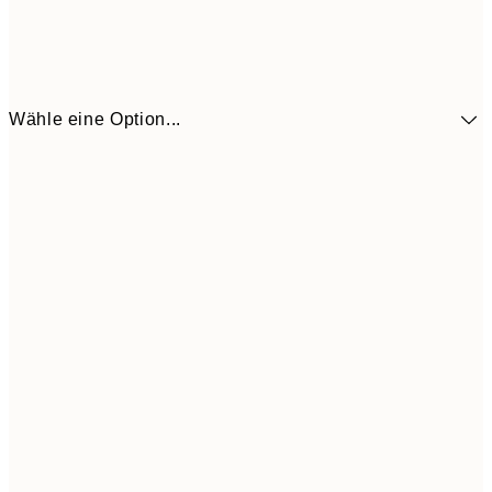
Wähle eine Option...
30x40 cm
CHF 29