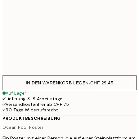
50x70 cm
CHF
70x100 cm
CHF 65
100x150 cm
CHF 
Frame
options
IN DEN WARENKORB LEGEN
-
CHF 29.45
Auf Lager
Lieferung 3-8 Arbeitstage
Versandkostenfrei ab CHF 75
90 Tage Widerrufsrecht
PRODUKTBESCHREIBUNG
Ocean Pool Poster
Ein Poster mit einer Person, die auf einer Steinplattform am