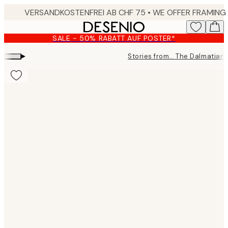
Skip
to
main
SALE - 50% RABATT AUF POSTER*
content.
▸
Stories from… The Dalmatian
Product
images