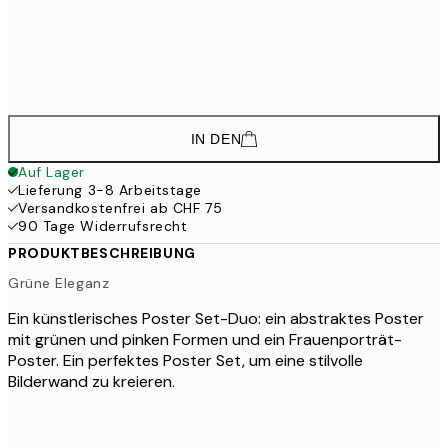
CHF 65
50x70 cm
CHF 10
CHF 81
70x100 cm
CHF 13
IN DEN
Auf Lager
Lieferung 3-8 Arbeitstage
Versandkostenfrei ab CHF 75
90 Tage Widerrufsrecht
PRODUKTBESCHREIBUNG
Grüne Eleganz
Ein künstlerisches Poster Set-Duo: ein abstraktes Poster
mit grünen und pinken Formen und ein Frauenporträt-
Poster. Ein perfektes Poster Set, um eine stilvolle
Bilderwand zu kreieren.