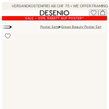
Skip
to
main
SALE - 50% RABATT AUF POSTER*
content.
▸
▸
Poster Sets
Green Beauty Poster Set
Product
images