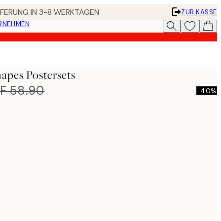
EFERUNG IN 3-8 WERKTAGEN
ZUR KASSE
ERNEHMEN
hapes Postersets
F 58.90
-40%