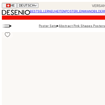
Skip
VERSAN
CHE
DEUTSCH
to
BESTSELLER
NEUHEITEN
POSTER
LEINWANDBILDER
main
content.
▸
▸
Poster Sets
Abstract Pink Shapes Poster