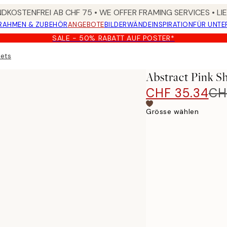
DKOSTENFREI AB CHF 75 • WE OFFER FRAMING SERVICES • LI
RAHMEN & ZUBEHÖR
ANGEBOTE
BILDERWÄNDE
INSPIRATION
FÜR UNT
SALE - 50% RABATT AUF POSTER*
sets
Abstract Pink S
CHF 35.34
CH
Grösse wählen