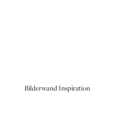
50%*
Painterly Expression No1 P
Ab CHF 10.98
CHF 21.95
Bilderwand Inspiration