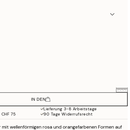
IN DEN
CHF 35.34
CHF 58.90
Lieferung 3-8 Arbeitstage
b CHF 75
90 Tage Widerrufsrecht
CHF 58.80
CHF 98
r mit wellenförmigen rosa und orangefarbenen Formen auf
CHF 78.54