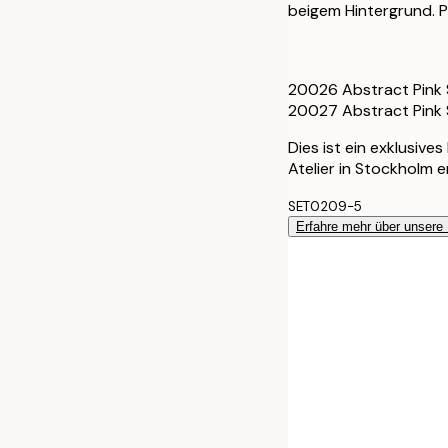
70x100 cm
beigem Hintergrund. 
100x150 cm
20026 Abstract Pink 
20027 Abstract Pink
Dies ist ein exklusive
Atelier in Stockholm 
SET0209-5
Erfahre mehr über unsere