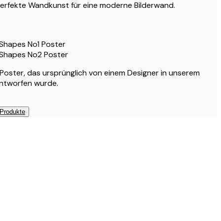
Perfekte Wandkunst für eine moderne Bilderwand.
CHF 130.90
CHF 169.20
CHF 282
Shapes No1 Poster
 Shapes No2 Poster
s Poster, das ursprünglich von einem Designer in unserem
entworfen wurde.
 Produkte