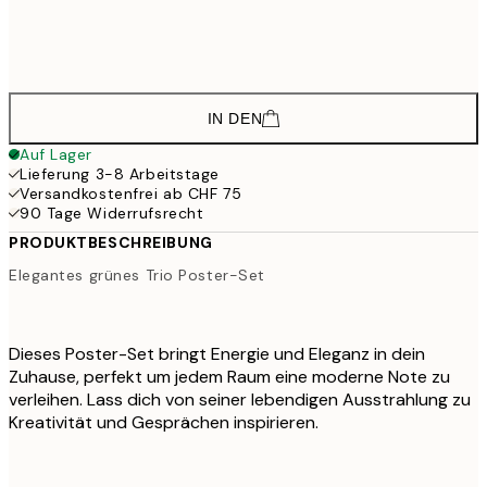
CHF
CHF 117
70x100 cm
CHF 19
IN DEN
Auf Lager
Lieferung 3-8 Arbeitstage
Versandkostenfrei ab CHF 75
90 Tage Widerrufsrecht
PRODUKTBESCHREIBUNG
Elegantes grünes Trio Poster-Set
Dieses Poster-Set bringt Energie und Eleganz in dein
Zuhause, perfekt um jedem Raum eine moderne Note zu
verleihen. Lass dich von seiner lebendigen Ausstrahlung zu
Kreativität und Gesprächen inspirieren.