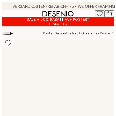
Skip
to
main
SALE - 50% RABATT AUF POSTER*
content.
0 Min.
0 s
Gültig
bis:
▸
▸
Poster Sets
Abstract Green Trio Poster S
2026-
08-
10
Product