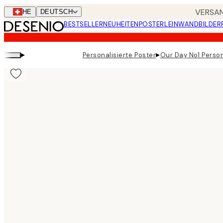
Skip
VERSAN
CHE
DEUTSCH
to
BESTSELLER
NEUHEITEN
POSTER
LEINWANDBILDER
main
content.
▸
▸
Personalisierte Poster
Our Day No1 Person