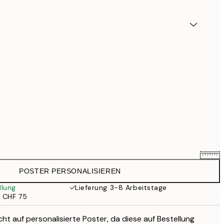
POSTER PERSONALISIEREN
CHF 38.36
CHF 47.95
llung
Lieferung 3-8 Arbeitstage
b CHF 75
CHF 52.76
CHF 65.95
ht auf personalisierte Poster, da diese auf Bestellung