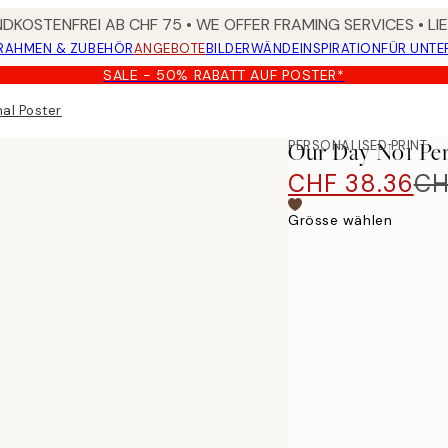
DKOSTENFREI AB CHF 75 • WE OFFER FRAMING SERVICES • LI
RAHMEN & ZUBEHÖR
ANGEBOTE
BILDERWÄNDE
INSPIRATION
FÜR UNT
SALE - 50% RABATT AUF POSTER*
al Poster
PERSONALISED PRINT
Our Day No1 Per
CHF 38.36
CH
Grösse wählen