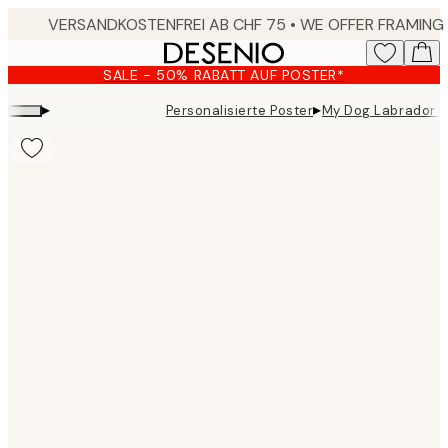
Skip
to
main
SALE - 50% RABATT AUF POSTER*
content.
▸
▸
Personalisierte Poster
My Dog Labrador P
Product
images