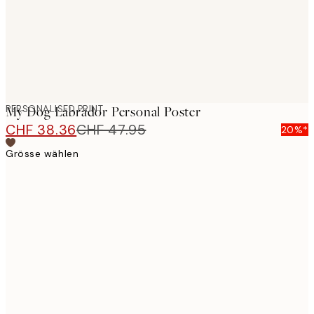
PERSONALISED PRINT
My Dog Labrador Personal Poster
CHF 38.36
CHF 47.95
20%*
Grösse wählen