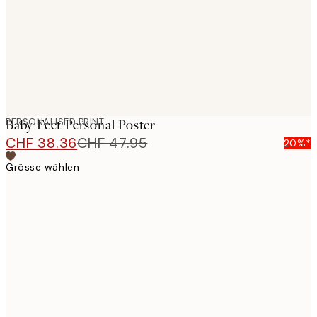
PERSONALISED PRINT
Baby Feet Personal Poster
CHF 38.36
CHF 47.95
20%*
Grösse wählen