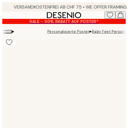
Skip
to
main
SALE - 50% RABATT AUF POSTER*
content.
▸
▸
Personalisierte Poster
Baby Feet Personal
Product
images