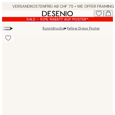
Skip
to
main
SALE - 50% RABATT AUF POSTER*
content.
▸
▸
Kunstdrucke
Yellow Dress Poster
Product
images