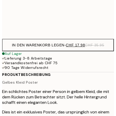
CHF 35
70x100 cm
CH
Frame
options
IN DEN WARENKORB LEGEN
-
CHF 17.98
CHF 35.95
Auf Lager
Lieferung 3-8 Arbeitstage
Versandkostenfrei ab CHF 75
90 Tage Widerrufsrecht
PRODUKTBESCHREIBUNG
Gelbes Kleid Poster
Ein schlichtes Poster einer Person in gelbem Kleid, die mit
dem Rücken zum Betrachter sitzt. Der helle Hintergrund
schafft einen eleganten Look.
Dies ist ein exklusives Poster, das ursprünglich von einem