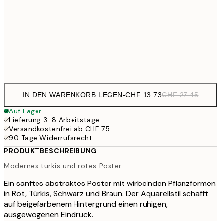
CHF 3
CHF 29
50x70 cm
CHF 5
Frame
options
IN DEN WARENKORB LEGEN
-
CHF 13.73
CHF 27.45
Auf Lager
Lieferung 3-8 Arbeitstage
Versandkostenfrei ab CHF 75
90 Tage Widerrufsrecht
PRODUKTBESCHREIBUNG
Modernes türkis und rotes Poster
Ein sanftes abstraktes Poster mit wirbelnden Pflanzformen
in Rot, Türkis, Schwarz und Braun. Der Aquarellstil schafft
auf beigefarbenem Hintergrund einen ruhigen,
ausgewogenen Eindruck.