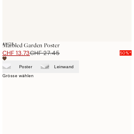
AW25
Marbled Garden Poster
CHF 13.73
CHF 27.45
50%*
Poster
Leinwand
Grösse wählen