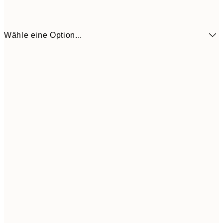
Wähle eine Option...
CHF 17
50x70 cm
CHF 5