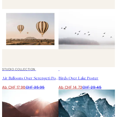
50%*
STUDIO COLLECTION
50%*
Air Balloons Over Serengeti Poster
Birds Over Lake Poster
Ab CHF 17.98
CHF 35.95
Ab CHF 14.73
CHF 29.45