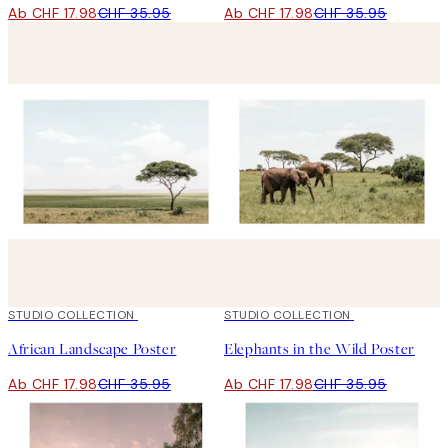
Ab CHF 17.98
CHF 35.95
Ab CHF 17.98
CHF 35.95
50%*
STUDIO COLLECTION
50%*
STUDIO COLLECTION
African Landscape​ Poster
Elephants in the Wild​ Poster
Ab CHF 17.98
CHF 35.95
Ab CHF 17.98
CHF 35.95