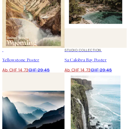
50%*
50%*
STUDIO COLLECTION
Yellowstone Poster
Sa Calobra Bay Poster
Ab CHF 14.73
CHF 29.45
Ab CHF 14.73
CHF 29.45