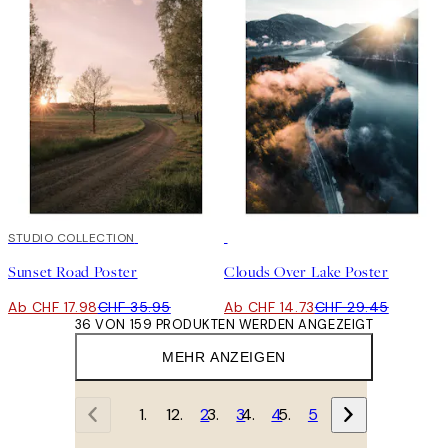
50%*
STUDIO COLLECTION
50%*
Sunset Road Poster
Clouds Over Lake Poster
Ab CHF 17.98
CHF 35.95
Ab CHF 14.73
CHF 29.45
36 VON 159 PRODUKTEN WERDEN ANGEZEIGT
MEHR ANZEIGEN
1
2
3
4
5