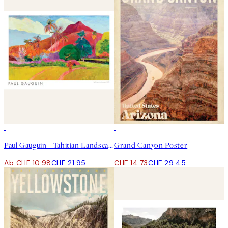
50%*
50%*
Paul Gauguin - Tahitian Landscape Poster
Grand Canyon Poster
Ab CHF 10.98
CHF 21.95
CHF 14.73
CHF 29.45