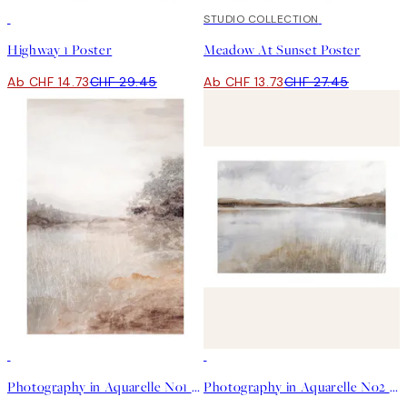
50%*
50%*
STUDIO COLLECTION
Highway 1 Poster
Meadow At Sunset Poster
Ab CHF 14.73
CHF 29.45
Ab CHF 13.73
CHF 27.45
50%*
50%*
Photography in Aquarelle No1 Poster
Photography in Aquarelle No2 Poster