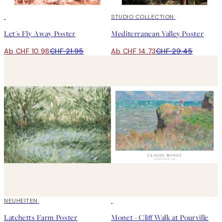
50%*
50%*
STUDIO COLLECTION
Let's Fly Away Poster
Mediterranean Valley Poster
Ab CHF 10.98
CHF 21.95
Ab CHF 14.73
CHF 29.45
NEUHEITEN
50%*
Latchetts Farm Poster
Monet - Cliff Walk at Pourville