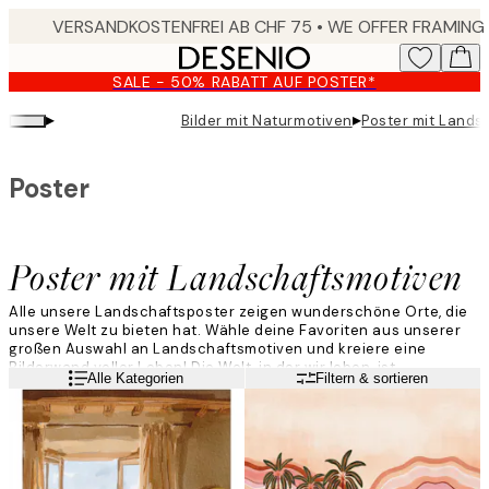
Skip
to
main
SALE - 50% RABATT AUF POSTER*
content.
▸
▸
Bilder mit Naturmotiven
Poster mit Lands
Poster
Poster mit Landschaftsmotiven
Alle unsere Landschaftsposter zeigen wunderschöne Orte, die
unsere Welt zu bieten hat. Wähle deine Favoriten aus unserer
großen Auswahl an Landschaftsmotiven und kreiere eine
Bilderwand voller Leben! Die Welt, in der wir leben, ist
Weiterlesen
Alle Kategorien
Filtern & sortieren
wunderschön, und das wollen wir mit unseren
Landschaftspostern zeigen.