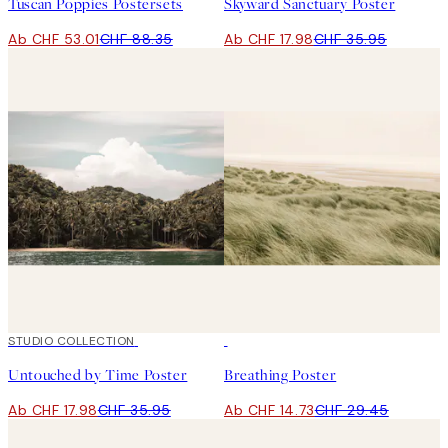
Tuscan Poppies Postersets
Skyward Sanctuary Poster
Ab CHF 53.01
CHF 88.35
Ab CHF 17.98
CHF 35.95
50%*
STUDIO COLLECTION
50%*
Untouched by Time Poster
Breathing Poster
Ab CHF 17.98
CHF 35.95
Ab CHF 14.73
CHF 29.45