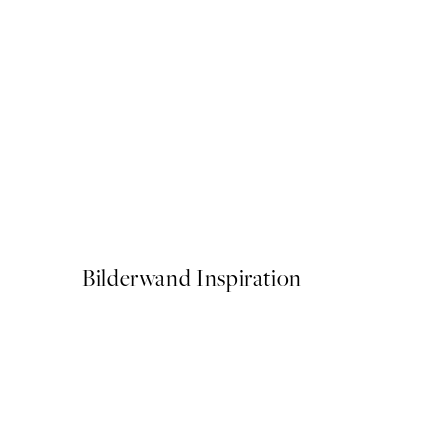
50%*
Dogue No2 Poster
Ab CHF 3.98
CHF 7.95
Bilderwand Inspiration