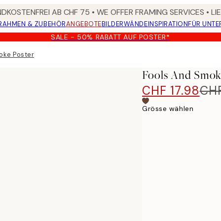
DKOSTENFREI AB CHF 75 • WE OFFER FRAMING SERVICES • LI
RAHMEN & ZUBEHÖR
ANGEBOTE
BILDERWÄNDE
INSPIRATION
FÜR UNT
SALE - 50% RABATT AUF POSTER*
oke Poster
Fools And Smok
CHF 17.98
CHF
Grösse wählen