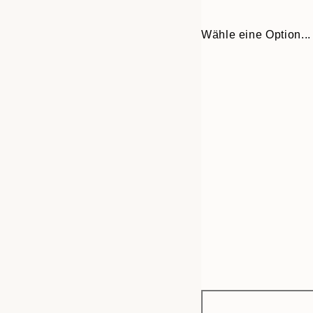
Wähle eine Option...
Frame
30x40 cm
options
50x70 cm