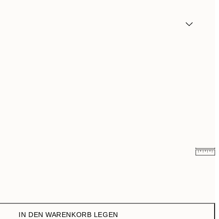
CHF 17.98
CHF 35.95
CHF 29.98
CHF 59.95
IN DEN WARENKORB LEGEN
CHF 70.50