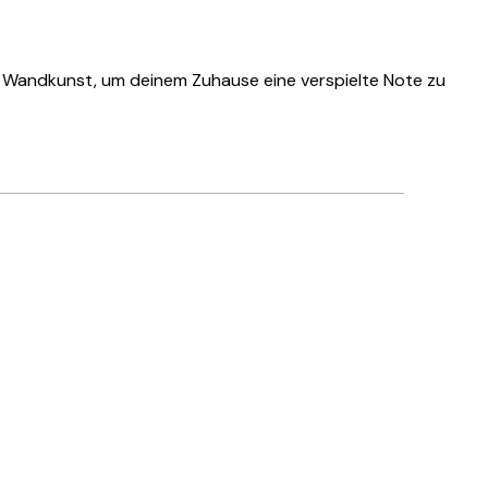
te Wandkunst, um deinem Zuhause eine verspielte Note zu
Verifizierter Käufer
Hat alles su
28 Mai
Ulrike L