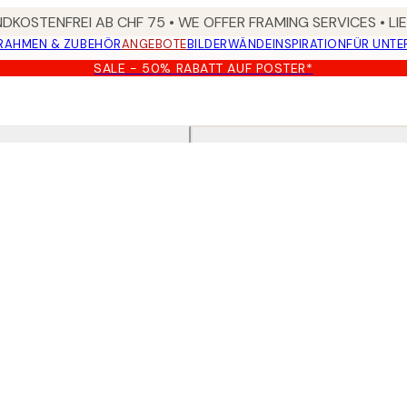
DKOSTENFREI AB CHF 75 • WE OFFER FRAMING SERVICES • LI
RAHMEN & ZUBEHÖR
ANGEBOTE
BILDERWÄNDE
INSPIRATION
FÜR UNT
SALE - 50% RABATT AUF POSTER*