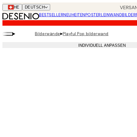
Skip
VERSAN
CHE
DEUTSCH
to
BESTSELLER
NEUHEITEN
POSTER
LEINWANDBILDER
main
content.
▸
▸
Bilderwände
Playful Pop bilderwand
INDIVIDUELL ANPASSEN