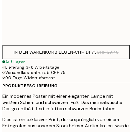
CHF 70
100x150 cm
CHF
Frame
options
IN DEN WARENKORB LEGEN
-
CHF 14.73
CHF 29.45
Auf Lager
Lieferung 3-8 Arbeitstage
Versandkostenfrei ab CHF 75
90 Tage Widerrufsrecht
PRODUKTBESCHREIBUNG
Ein modernes Poster mit einer eleganten Lampe mit
weißem Schirm und schwarzem Fuß. Das minimalistische
Design enthält Text in fetten schwarzen Buchstaben.
Dies ist ein exklusiver Print, der ursprünglich von einem
Fotografen aus unserem Stockholmer Atelier kreiert wurde.