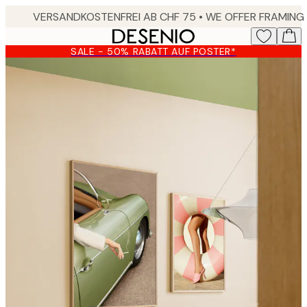
Skip
to
main
SALE - 50% RABATT AUF POSTER*
content.