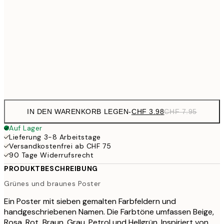
CHF 17
30x40 cm
CHF 3
CHF 29
50x70 cm
CHF 5
Frame
options
IN DEN WARENKORB LEGEN
-
CHF 3.98
CHF 7.95
Auf Lager
Lieferung 3-8 Arbeitstage
Versandkostenfrei ab CHF 75
90 Tage Widerrufsrecht
PRODUKTBESCHREIBUNG
Grünes und braunes Poster
Ein Poster mit sieben gemalten Farbfeldern und
handgeschriebenen Namen. Die Farbtöne umfassen Beige,
Rosa, Rot, Braun, Grau, Petrol und Hellgrün. Inspiriert von