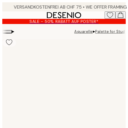
Skip
to
main
SALE - 50% RABATT AUF POSTER*
content.
▸
▸
Aquarelle
Palette for Study
Product
images