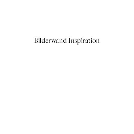
50%*
Floral Lines Poster
Ab CHF 3.98
CHF 7.95
Bilderwand Inspiration