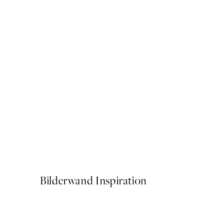
50%*
More Pyjama Less Drama P
Ab CHF 3.98
CHF 7.95
Bilderwand Inspiration