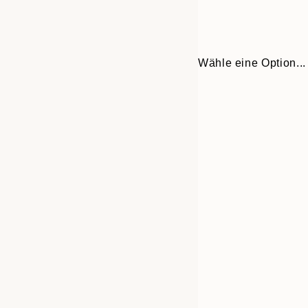
Wähle eine Option...
Frame
21x30 cm
options
30x40 cm