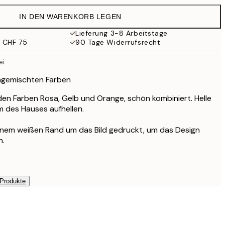
CHF 29.45
IN DEN WARENKORB LEGEN
CHF 24.50
CHF 49
Lieferung 3-8 Arbeitstage
b CHF 75
90 Tage Widerrufsrecht
CHF 32.73
CHF 65.45
ei
gemischten Farben
en Farben Rosa, Gelb und Orange, schön kombiniert. Helle
m des Hauses aufhellen.
einem weißen Rand um das Bild gedruckt, um das Design
n.
 Produkte