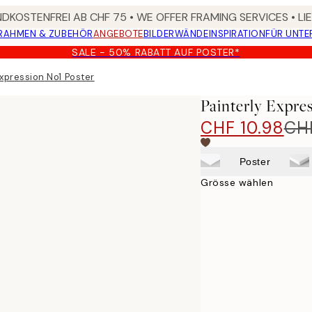
DKOSTENFREI AB CHF 75 • WE OFFER FRAMING SERVICES • LI
RAHMEN & ZUBEHÖR
ANGEBOTE
BILDERWÄNDE
INSPIRATION
FÜR UNT
SALE - 50% RABATT AUF POSTER*
Expression No1 Poster
Painterly Expre
CHF 10.98
CHF
Poster
Grösse wählen