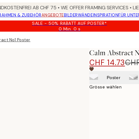
DKOSTENFREI AB CHF 75 • WE OFFER FRAMING SERVICES • LI
RAHMEN & ZUBEHÖR
ANGEBOTE
BILDERWÄNDE
INSPIRATION
FÜR UNT
SALE - 50% RABATT AUF POSTER*
0 Min.
0 s
Gültig
bis:
act No1 Poster
2026-
08-
Calm Abstract N
09
CHF 14.73
CHF
Poster
Grösse wählen