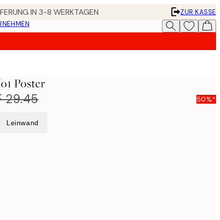
EFERUNG IN 3-8 WERKTAGEN
ZUR KASSE
ERNEHMEN
o1 Poster
 29.45
50%*
Leinwand