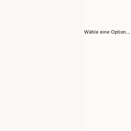
Wähle eine Option...
Frame
30x40 cm
options