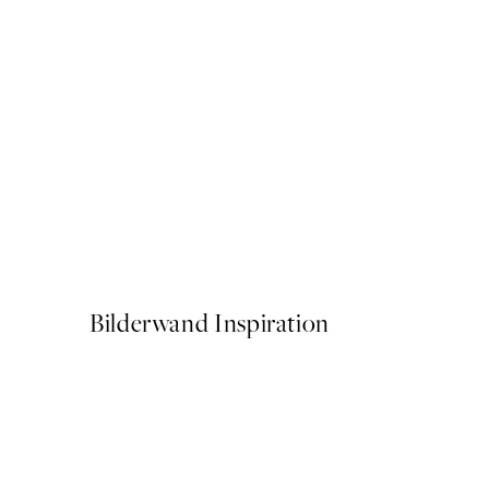
50%*
Abstract Seashell Poster
Ab CHF 14.73
CHF 29.45
Bilderwand Inspiration