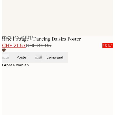
FEATURED ARTISTS
Kate Pottage - Dancing Daisies Poster
CHF 21.57
CHF 35.95
40%*
Poster
Leinwand
Grösse wählen