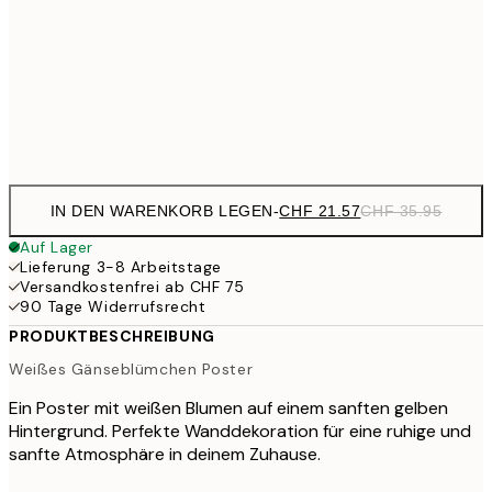
CHF 5
CHF 42
70x100 cm
CH
Frame
options
IN DEN WARENKORB LEGEN
-
CHF 21.57
CHF 35.95
Auf Lager
Lieferung 3-8 Arbeitstage
Versandkostenfrei ab CHF 75
90 Tage Widerrufsrecht
PRODUKTBESCHREIBUNG
Weißes Gänseblümchen Poster
Ein Poster mit weißen Blumen auf einem sanften gelben
Hintergrund. Perfekte Wanddekoration für eine ruhige und
sanfte Atmosphäre in deinem Zuhause.