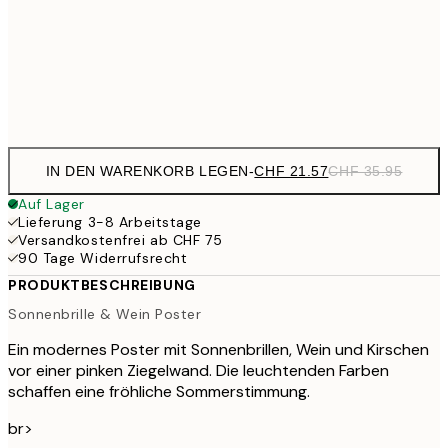
CHF 35
50x70 cm
CHF 5
Frame
options
IN DEN WARENKORB LEGEN
-
CHF 21.57
CHF 35.95
Auf Lager
Lieferung 3-8 Arbeitstage
Versandkostenfrei ab CHF 75
90 Tage Widerrufsrecht
PRODUKTBESCHREIBUNG
Sonnenbrille & Wein Poster
Ein modernes Poster mit Sonnenbrillen, Wein und Kirschen
vor einer pinken Ziegelwand. Die leuchtenden Farben
schaffen eine fröhliche Sommerstimmung.
br>