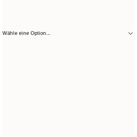
Wähle eine Option...
CHF 21
30x40 cm
CHF 3