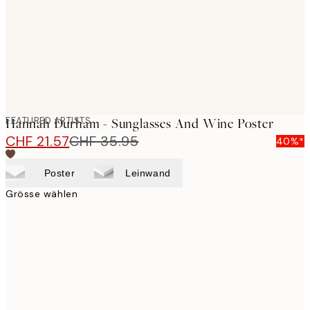
images
FEATURED ARTISTS
Hannah Durham - Sunglasses And Wine Poster
CHF 21.57
CHF 35.95
40%*
Poster
Leinwand
Grösse wählen