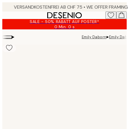
Skip
to
main
SALE - 50% RABATT AUF POSTER*
content.
0 Min.
0 s
Gültig
bis:
▸
▸
Emily Daborn
Emily Dabo
2026-
08-
09
Product