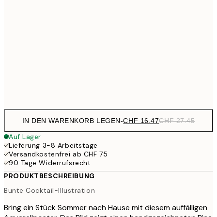
CHF 2
CHF 21
30x40 cm
CHF 3
CHF 35
50x70 cm
CHF 5
Frame
options
IN DEN WARENKORB LEGEN
-
CHF 16.47
CHF 27.45
Auf Lager
Lieferung 3-8 Arbeitstage
Versandkostenfrei ab CHF 75
90 Tage Widerrufsrecht
PRODUKTBESCHREIBUNG
Bunte Cocktail-Illustration
Bring ein Stück Sommer nach Hause mit diesem auffälligen