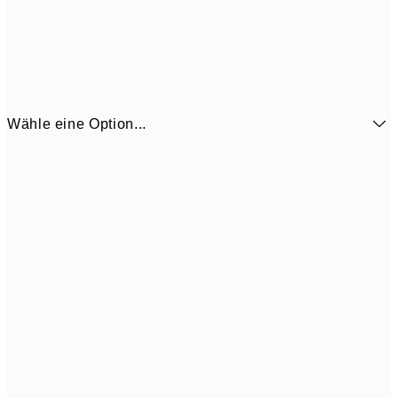
Wähle eine Option...
CHF 16
21x30 cm