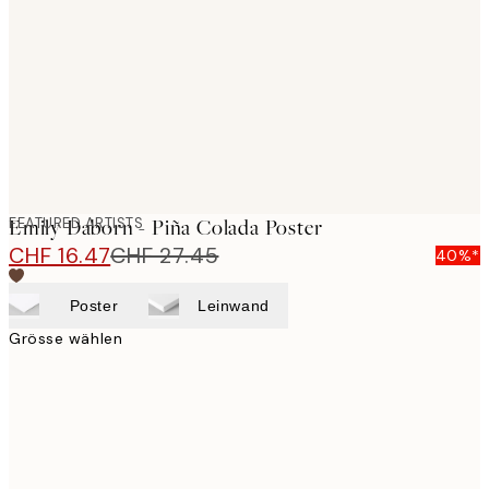
images
FEATURED ARTISTS
Emily Daborn - Piña Colada Poster
CHF 16.47
CHF 27.45
40%*
Poster
Leinwand
Grösse wählen