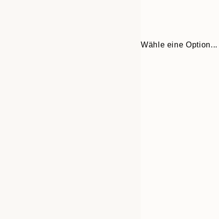
Wähle eine Option...
Frame
21x30 cm
options
30x40 cm