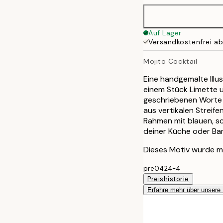
50x70 cm
Auf Lager
Versandkostenfrei a
Mojito Cocktail
Eine handgemalte Illus
einem Stück Limette un
geschriebenen Worte „
aus vertikalen Streif
Rahmen mit blauen, s
deiner Küche oder Bar 
Dieses Motiv wurde mit
pre0424-4
Preishistorie
Erfahre mehr über unsere