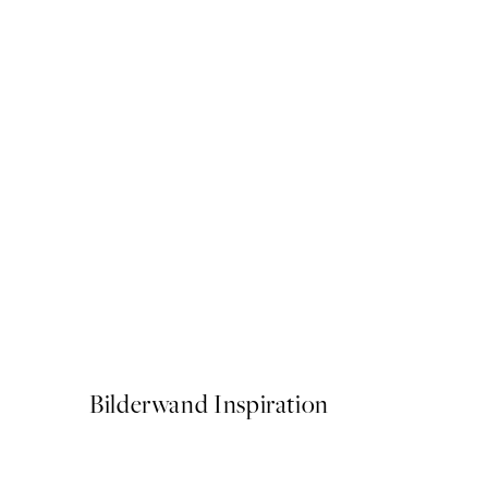
50%*
Cat on Toilet Poster
Ab CHF 10.98
CHF 21.95
Bilderwand Inspiration