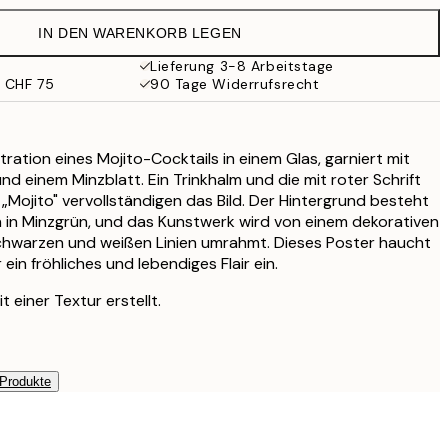
CHF 35.95
IN DEN WARENKORB LEGEN
CHF 35.97
CHF 59.95
Lieferung 3-8 Arbeitstage
b CHF 75
90 Tage Widerrufsrecht
tration eines Mojito-Cocktails in einem Glas, garniert mit
d einem Minzblatt. Ein Trinkhalm und die mit roter Schrift
Mojito" vervollständigen das Bild. Der Hintergrund besteht
en in Minzgrün, und das Kunstwerk wird von einem dekorativen
chwarzen und weißen Linien umrahmt. Dieses Poster haucht
ein fröhliches und lebendiges Flair ein.
 einer Textur erstellt.
 Produkte