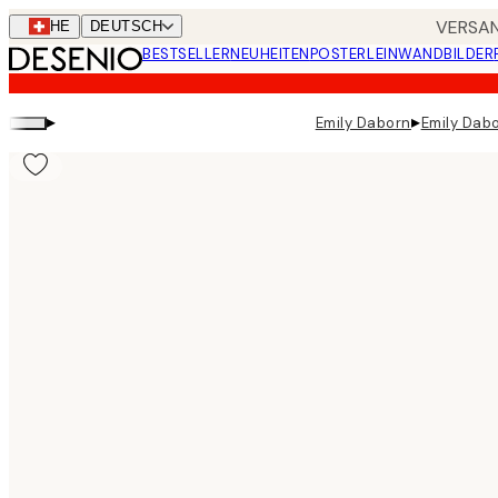
Skip
VERSAN
CHE
DEUTSCH
to
BESTSELLER
NEUHEITEN
POSTER
LEINWANDBILDER
main
content.
▸
▸
Emily Daborn
Emily Dabo