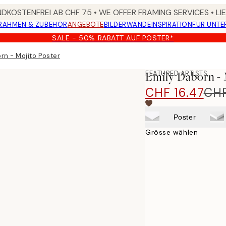
DKOSTENFREI AB CHF 75 • WE OFFER FRAMING SERVICES • LI
RAHMEN & ZUBEHÖR
ANGEBOTE
BILDERWÄNDE
INSPIRATION
FÜR UNT
SALE - 50% RABATT AUF POSTER*
rn - Mojito Poster
FEATURED ARTISTS
Emily Daborn - 
CHF 16.47
CHF
Poster
Grösse wählen