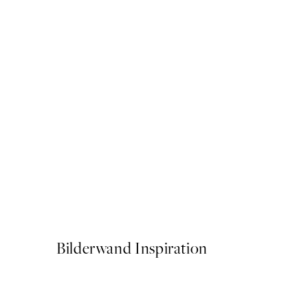
40%*
FEATURED ARTISTS
Jazzberry Blue - Space Shut
Ab CHF 13.17
CHF 21.95
Bilderwand Inspiration