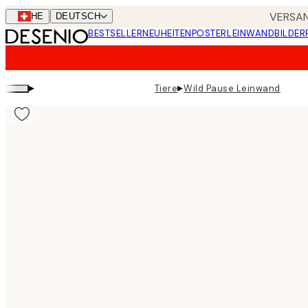
Skip
VERSAN
CHE
DEUTSCH
to
BESTSELLER
NEUHEITEN
POSTER
LEINWANDBILDER
main
content.
▸
▸
Tiere
Wild Pause Leinwand