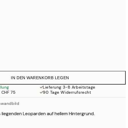
CHF 76.30
CHF 109
CHF 111.30
CHF 159
CHF 244.30
CHF 349
Kein Rahmen
IN DEN WARENKORB LEGEN
llung
Lieferung 3-8 Arbeitstage
b CHF 75
90 Tage Widerrufsrecht
nwandbild
s liegenden Leoparden auf hellem Hintergrund.