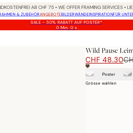
DKOSTENFREI AB CHF 75 • WE OFFER FRAMING SERVICES • LI
RAHMEN & ZUBEHÖR
ANGEBOTE
BILDERWÄNDE
INSPIRATION
FÜR UNT
SALE - 50% RABATT AUF POSTER*
0 Min.
0 s
Gültig
bis:
2026-
08-
Wild Pause Lei
09
CHF 48.30
CH
Poster
Grösse wählen