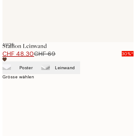
AW25
Stallion Leinwand
CHF 48.30
CHF 69
30%*
Poster
Leinwand
Grösse wählen