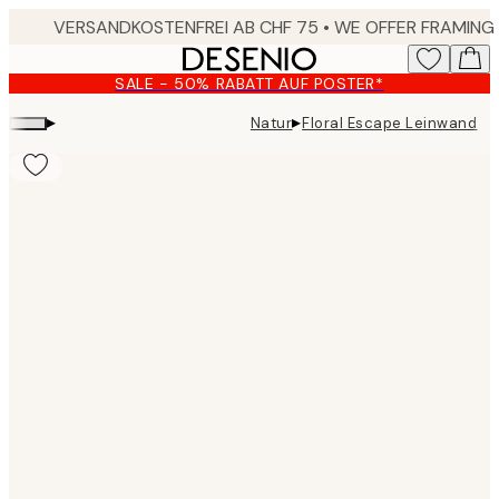
Skip
to
main
SALE - 50% RABATT AUF POSTER*
content.
▸
▸
Natur
Floral Escape Leinwand
Product
images