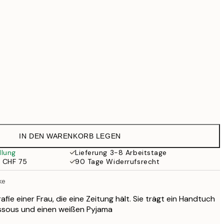
CHF 76.30
CHF 109
Kein Rahmen
IN DEN WARENKORB LEGEN
llung
Lieferung 3-8 Arbeitstage
b CHF 75
90 Tage Widerrufsrecht
ke
ie einer Frau, die eine Zeitung hält. Sie trägt ein Handtuch
ssous und einen weißen Pyjama