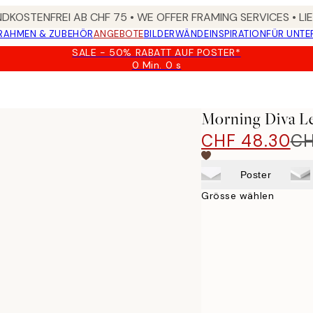
DKOSTENFREI AB CHF 75 • WE OFFER FRAMING SERVICES • LI
RAHMEN & ZUBEHÖR
ANGEBOTE
BILDERWÄNDE
INSPIRATION
FÜR UNT
SALE - 50% RABATT AUF POSTER*
0 Min.
0 s
Gültig
bis:
2026-
08-
Morning Diva L
09
CHF 48.30
CH
Poster
Grösse wählen