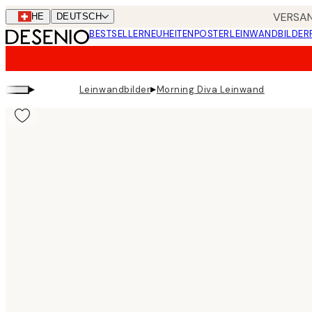
Skip
VERSAN
CHE
DEUTSCH
to
BESTSELLER
NEUHEITEN
POSTER
LEINWANDBILDER
main
content.
▸
▸
Leinwandbilder
Morning Diva Leinwand