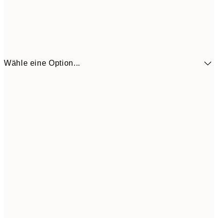
Wähle eine Option...
CHF 48
30x40 cm
CH