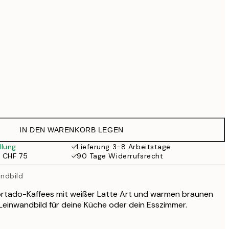
CHF 109
CHF 111.30
CHF 159
CHF 244.30
CHF 349
Kein Rahmen
IN DEN WARENKORB LEGEN
llung
Lieferung 3-8 Arbeitstage
b CHF 75
90 Tage Widerrufsrecht
ndbild
ortado-Kaffees mit weißer Latte Art und warmen braunen
Leinwandbild für deine Küche oder dein Esszimmer.