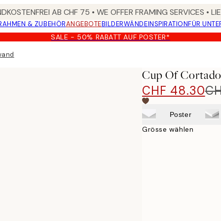
DKOSTENFREI AB CHF 75 • WE OFFER FRAMING SERVICES • LI
RAHMEN & ZUBEHÖR
ANGEBOTE
BILDERWÄNDE
INSPIRATION
FÜR UNT
SALE - 50% RABATT AUF POSTER*
wand
Cup Of Cortad
CHF 48.30
CH
Poster
Grösse wählen