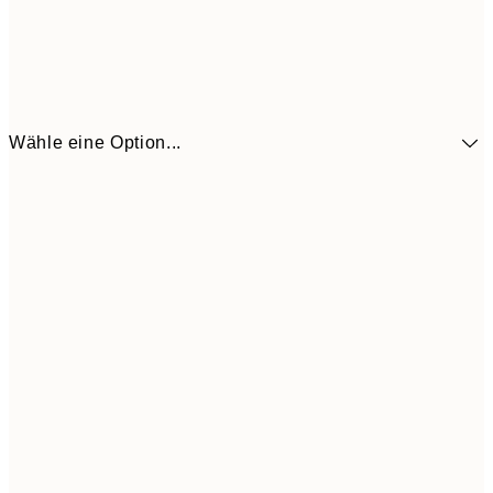
Wähle eine Option...
CHF 48
30x40 cm
CH