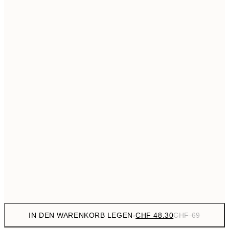
CHF 76
50x70 cm
CHF
Kein Rahmen
IN DEN WARENKORB LEGEN
-
CHF 48.30
CHF 69