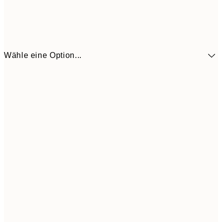
Wähle eine Option...
CHF 48
30x40 cm
CH