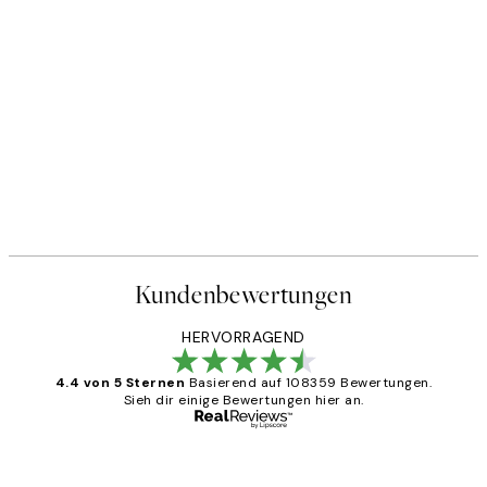
-40%
oster
Abstract Landscape Posterse
5
Ab CHF 35.34
CHF 58.90
Kundenbewertungen
HERVORRAGEND
4.4 von 5 Sternen
Basierend auf 108359 Bewertungen.
Sieh dir einige Bewertungen hier an.
Verifizierter Käufer
Kundenbewertungen