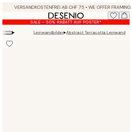
Skip
to
main
SALE - 50% RABATT AUF POSTER*
content.
▸
▸
Leinwandbilder
Abstract Terracotta Leinwand
Product
images