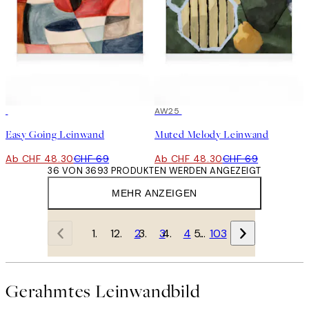
30%*
30%*
AW25
Easy Going Leinwand
Muted Melody Leinwand
Ab CHF 48.30
CHF 69
Ab CHF 48.30
CHF 69
36 VON 3693 PRODUKTEN WERDEN ANGEZEIGT
MEHR ANZEIGEN
1
2
3
4
…
103
Gerahmtes Leinwandbild