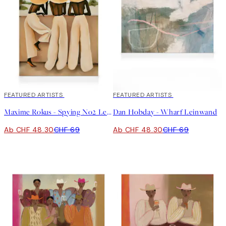
30%*
FEATURED ARTISTS
30%*
FEATURED ARTISTS
Maxime Rokus - Spying No2 Leinwand
Dan Hobday - Wharf Leinwand
Ab CHF 48.30
CHF 69
Ab CHF 48.30
CHF 69