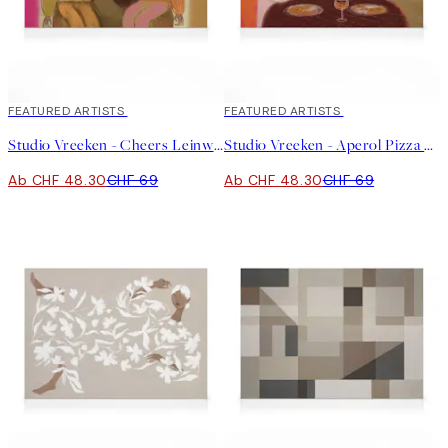
30%*
FEATURED ARTISTS
30%*
FEATURED ARTISTS
Studio Vreeken - Cheers Leinwand
Studio Vreeken - Aperol Pizza Party Leinwand
Ab CHF 48.30
CHF 69
Ab CHF 48.30
CHF 69