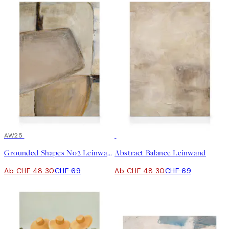
30%*
AW25
30%*
Grounded Shapes No2 Leinwand
Abstract Balance Leinwand
Ab CHF 48.30
CHF 69
Ab CHF 48.30
CHF 69