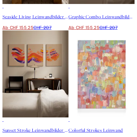
-25%
-25%
Seaside Living Leinwandbilder Trio
Graphic Combo Leinwandbilder Trio
Ab CHF 155.25
CHF 207
Ab CHF 155.25
CHF 207
-25%
30%*
Sunset Stroke Leinwandbilder Trio
Colorful Strokes Leinwand