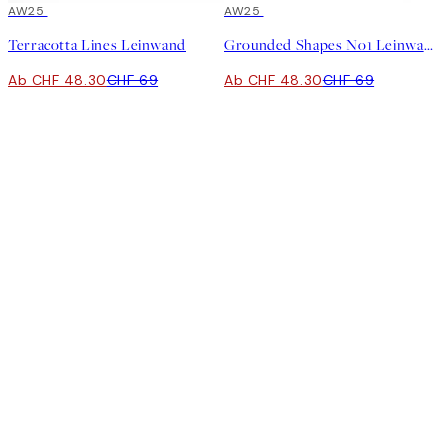
30%*
AW25
30%*
AW25
Terracotta Lines Leinwand
Grounded Shapes No1 Leinwand
Ab CHF 48.30
CHF 69
Ab CHF 48.30
CHF 69