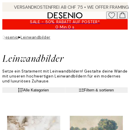
Skip
to
main
SALE - 50% RABATT AUF POSTER*
content.
0 Min.
0 s
Gültig
bis:
▸
Desenio
Leinwandbilder
2026-
08-
09
Leinwandbilder
Setze ein Statement mit Leinwandbildern! Gestalte deine Wände
mit unseren hochwertigen Leinwandbildern für ein modernes
und luxuriöses Zuhause.
Alle Kategorien
Filtern & sortieren