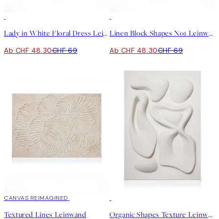
30%*
30%*
Lady in White Floral Dress Leinwand
Linen Block Shapes No1 Leinwand
Ab CHF 48.30
CHF 69
Ab CHF 48.30
CHF 69
30%*
CANVAS REIMAGINED
30%*
Textured Lines Leinwand
Organic Shapes Texture Leinwand