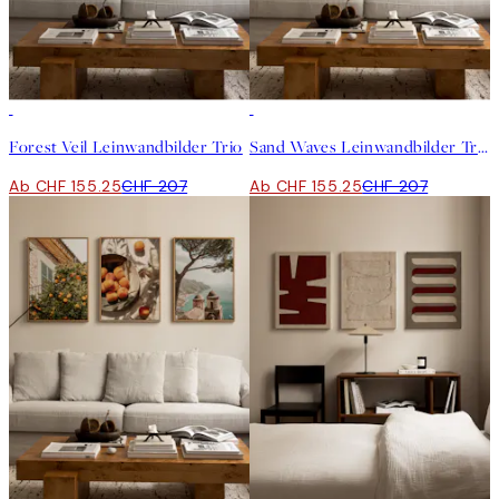
-25%
-25%
Forest Veil Leinwandbilder Trio
Sand Waves Leinwandbilder Trio
Ab CHF 155.25
CHF 207
Ab CHF 155.25
CHF 207