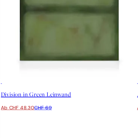
30%*
Division in Green Leinwand
Ab CHF 48.30
CHF 69