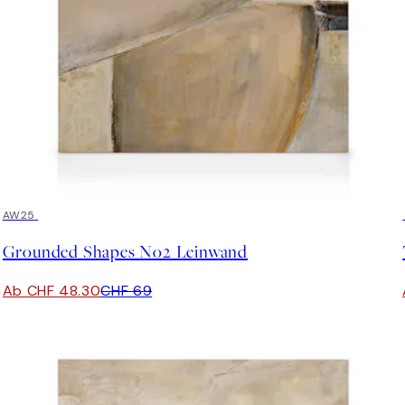
30%*
AW25
Grounded Shapes No2 Leinwand
Ab CHF 48.30
CHF 69