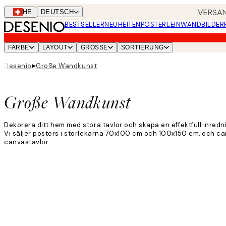
Skip
VERSAN
CHE
DEUTSCH
to
BESTSELLER
NEUHEITEN
POSTER
LEINWANDBILDER
main
content.
FARBE
LAYOUT
GRÖSSE
SORTIERUNG
▸
Desenio
Große Wandkunst
Große Wandkunst
Dekorera ditt hem med stora tavlor och skapa en effektfull inredn
Vi säljer posters i storlekarna 70x100 cm och 100x150 cm, och ca
canvastavlor.