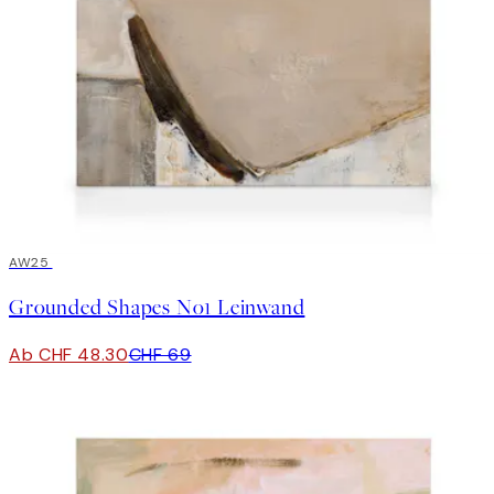
30%*
AW25
Grounded Shapes No1 Leinwand
Ab CHF 48.30
CHF 69