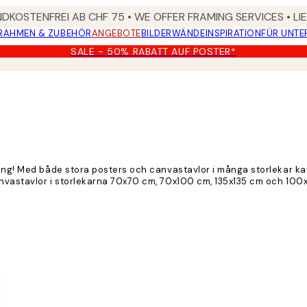
DKOSTENFREI AB CHF 75 • WE OFFER FRAMING SERVICES • LI
RAHMEN & ZUBEHÖR
ANGEBOTE
BILDERWÄNDE
INSPIRATION
FÜR UNT
SALE - 50% RABATT AUF POSTER*
ing! Med både stora posters och canvastavlor i många storlekar kan 
nvastavlor i storlekarna 70x70 cm, 70x100 cm, 135x135 cm och 100x