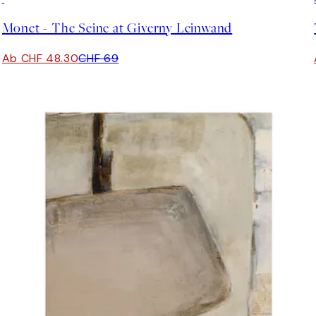
Monet - The Seine at Giverny Leinwand
Ab CHF 48.30
CHF 69