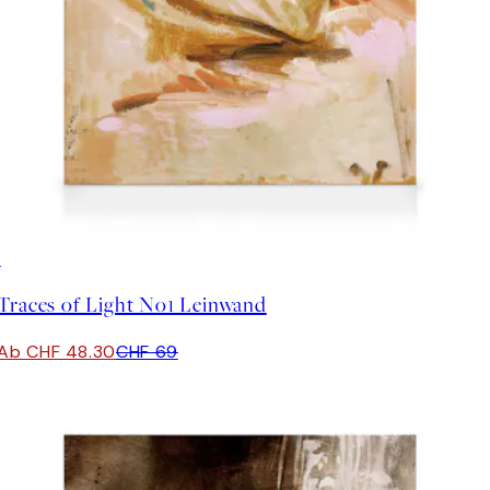
30%*
Traces of Light No1 Leinwand
Ab CHF 48.30
CHF 69