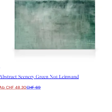
30%*
Abstract Scenery Green No1 Leinwand
Ab CHF 48.30
CHF 69