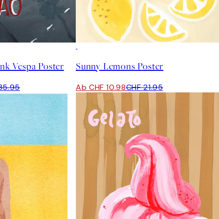
50%*
ink Vespa Poster
Sunny Lemons Poster
35.95
Ab CHF 10.98
CHF 21.95