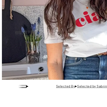
▸
▸
Selected By
Selected by Sabri