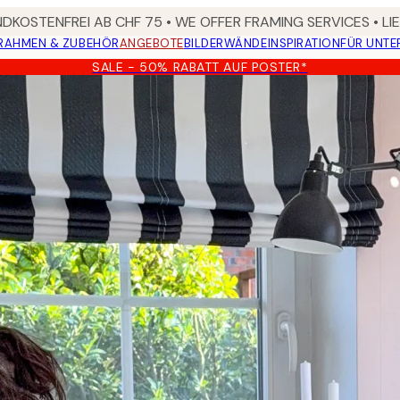
DKOSTENFREI AB CHF 75 • WE OFFER FRAMING SERVICES • LI
RAHMEN & ZUBEHÖR
ANGEBOTE
BILDERWÄNDE
INSPIRATION
FÜR UNT
SALE - 50% RABATT AUF POSTER*