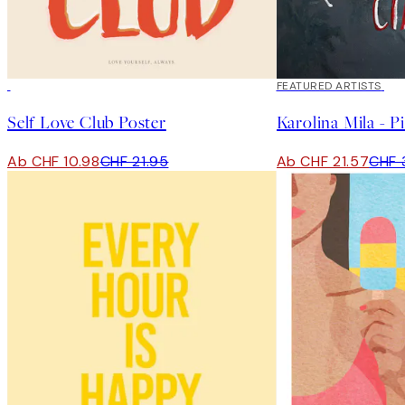
50%*
40%*
FEATURED ARTISTS
Self Love Club Poster
Karolina Mila - P
Ab CHF 10.98
CHF 21.95
Ab CHF 21.57
CHF 