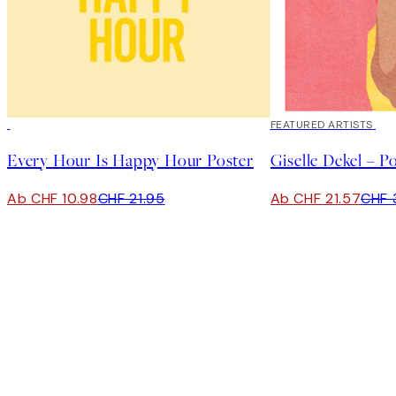
50%*
40%*
FEATURED ARTISTS
Every Hour Is Happy Hour Poster
Giselle Dekel – P
Ab CHF 10.98
CHF 21.95
Ab CHF 21.57
CHF 