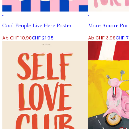
50%*
50%*
Cool People Live Here Poster
More Amore Por 
Ab CHF 10.98
CHF 21.95
Ab CHF 3.98
CHF 7