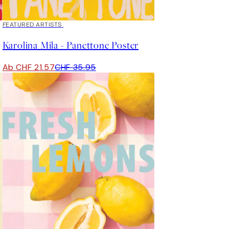
40%*
FEATURED ARTISTS
Karolina Mila - Panettone Poster
Ab CHF 21.57
CHF 35.95