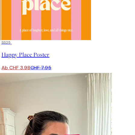
50%*
SS25
Happy Place Poster
Ab CHF 3.98
CHF 7.95