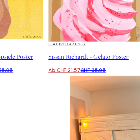
40%*
FEATURED ARTISTS
opsicle Poster
Sissan Richardt - Gelato Poster
35.95
Ab CHF 21.57
CHF 35.95