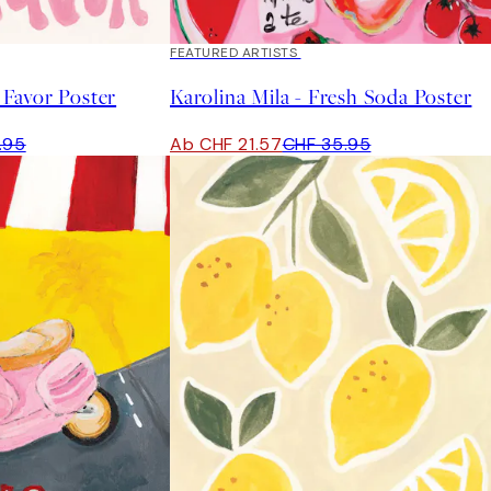
40%*
FEATURED ARTISTS
Favor Poster
Karolina Mila - Fresh Soda Poster
.95
Ab CHF 21.57
CHF 35.95