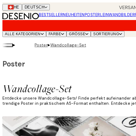
Skip
VERSAN
CHE
DEUTSCH
to
BESTSELLER
NEUHEITEN
POSTER
LEINWANDBILDER
main
content.
ALLE KATEGORIEN
FARBE
GRÖSSE
SORTIERUNG
▸
▸
Poster
Wandcollage-Set
Poster
Wandcollage-Set
Entdecke unsere Wandcollage-Sets! Finde perfekt aufeinander ab
trendige Poster in praktischem A5-Format enthalten. Entdecke je