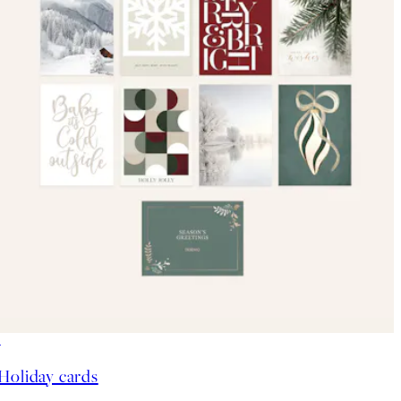
50%*
Holiday cards