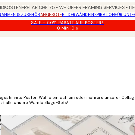
DKOSTENFREI AB CHF 75 • WE OFFER FRAMING SERVICES • LI
RAHMEN & ZUBEHÖR
ANGEBOTE
BILDERWÄNDE
INSPIRATION
FÜR UNT
SALE - 50% RABATT AUF POSTER*
0 Min.
0 s
Gültig
bis:
2026-
08-
09
gestimmte Poster: Wähle einfach ein oder mehrere unserer Collage
tzt alle unsere Wandcollage-Sets!