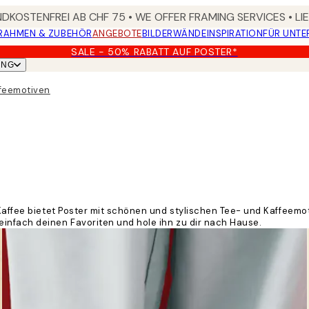
DKOSTENFREI AB CHF 75 • WE OFFER FRAMING SERVICES • LI
RAHMEN & ZUBEHÖR
ANGEBOTE
BILDERWÄNDE
INSPIRATION
FÜR UNT
SALE - 50% RABATT AUF POSTER*
UNG
ffeemotiven
affee bietet Poster mit schönen und stylischen Tee- und Kaffeemotiv
infach deinen Favoriten und hole ihn zu dir nach Hause.