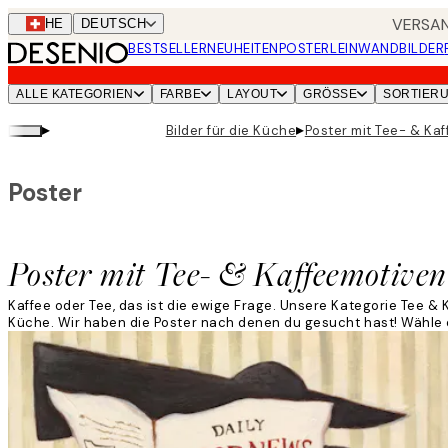
Skip
VERSAN
CHE
DEUTSCH
to
BESTSELLER
NEUHEITEN
POSTER
LEINWANDBILDER
main
content.
ALLE KATEGORIEN
FARBE
LAYOUT
GRÖSSE
SORTIER
▸
▸
Bilder für die Küche
Poster mit Tee- & Ka
Poster
Poster mit Tee- & Kaffeemotiven
Kaffee oder Tee, das ist die ewige Frage. Unsere Kategorie Tee & K
Küche. Wir haben die Poster nach denen du gesucht hast! Wähle e