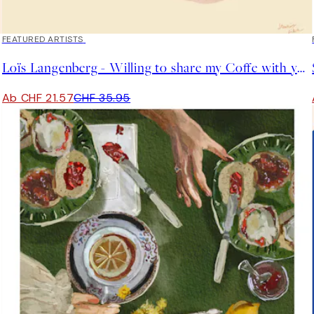
40%*
FEATURED ARTISTS
Loïs Langenberg - Willing to share my Coffe with you Poster
Ab CHF 21.57
CHF 35.95