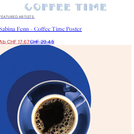
40%*
FEATURED ARTISTS
Sabina Fenn - Coffee Time Poster
Ab CHF 17.67
CHF 29.45