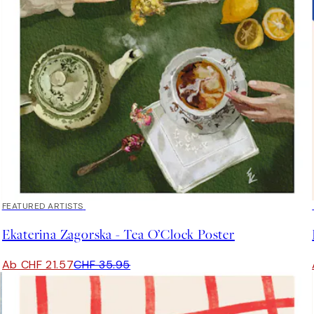
40%*
FEATURED ARTISTS
Ekaterina Zagorska - Tea O’Clock Poster
Ab CHF 21.57
CHF 35.95