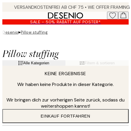
Skip
to
main
SALE - 50% RABATT AUF POSTER*
content.
▸
Desenio
Pillow stuffing
Pillow stuffing
Alle Kategorien
Filtern & sortieren
KEINE ERGEBNISSE
Wir haben keine Produkte in dieser Kategorie.
Wir bringen dich zur vorherigen Seite zurück, sodass du
weitershoppen kannst!
EINKAUF FORTFAHREN