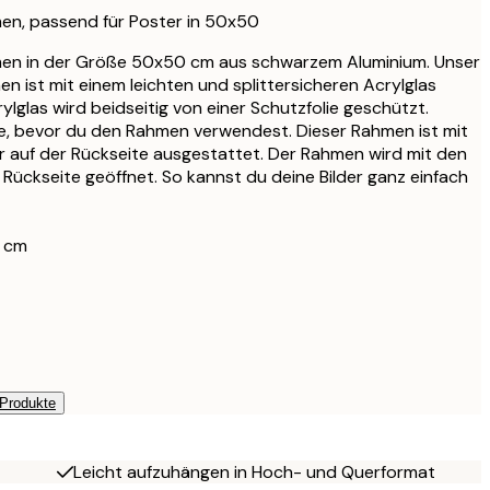
CHF 44.95
en, passend für Poster in 50x50
CHF 47.56
en in der Größe 50x50 cm aus schwarzem Aluminium. Unser
CHF 55.95
n ist mit einem leichten und splittersicheren Acrylglas
CHF 47.56
lglas wird beidseitig von einer Schutzfolie geschützt.
CHF 55.95
tte, bevor du den Rahmen verwendest. Dieser Rahmen ist mit
r auf der Rückseite ausgestattet. Der Rahmen wird mit den
CHF 56.95
Rückseite geöffnet. So kannst du deine Bilder ganz einfach
CHF 67
CHF 95.20
CHF 112
 cm
 Produkte
Leicht aufzuhängen in Hoch- und Querformat