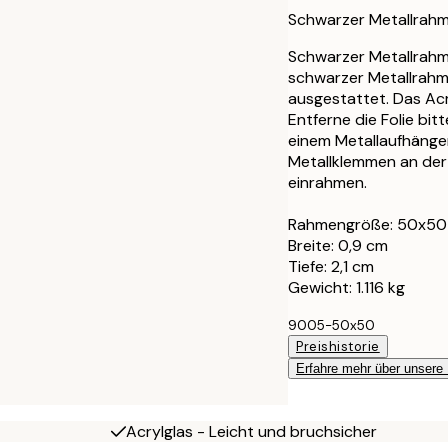
30x40 cm
Schwarzer Metallrahm
40x50 cm
Schwarzer Metallrahm
schwarzer Metallrahme
ausgestattet. Das Acry
50x50 cm
Entferne die Folie bi
einem Metallaufhänge
50x70 cm
Metallklemmen an der 
einrahmen.
70x100 cm
Rahmengröße: 50x50
Breite: 0,9 cm
Tiefe: 2,1 cm
Gewicht: 1.116 kg
9005-50x50
Preishistorie
Erfahre mehr über unsere
Acrylglas - Leicht und bruchsicher