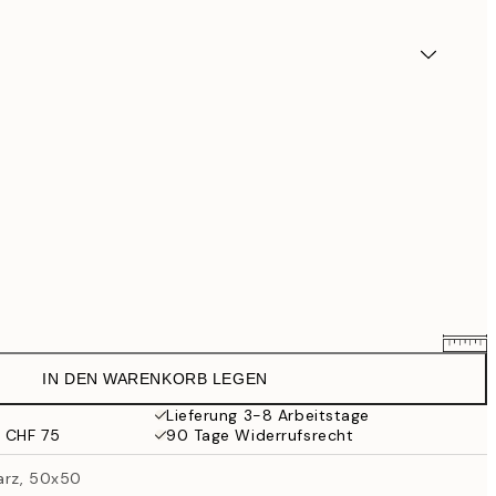
IN DEN WARENKORB LEGEN
CHF 12.71
CHF 14.95
Lieferung 3-8 Arbeitstage
b CHF 75
90 Tage Widerrufsrecht
CHF 17.85
CHF 21
arz, 50x50
CHF 38.21