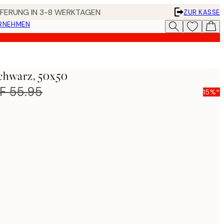
EFERUNG IN 3-8 WERKTAGEN
ZUR KASSE
ERNEHMEN
chwarz, 50x50
F 55.95
15%*