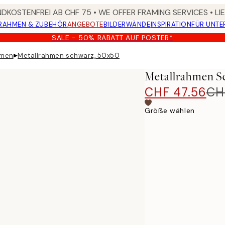
DKOSTENFREI AB CHF 75 • WE OFFER FRAMING SERVICES • LI
RAHMEN & ZUBEHÖR
ANGEBOTE
BILDERWÄNDE
INSPIRATION
FÜR UNT
SALE - 50% RABATT AUF POSTER*
▸
hmen
Metallrahmen schwarz, 50x50
Metallrahmen S
CHF 47.56
CH
Größe wählen