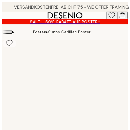
Skip
to
main
SALE - 50% RABATT AUF POSTER*
content.
▸
▸
Poster
Sunny Cadillac Poster
Product
images