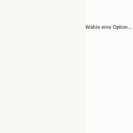
Wähle eine Option...
Frame
13x18 cm
options
21x30 cm