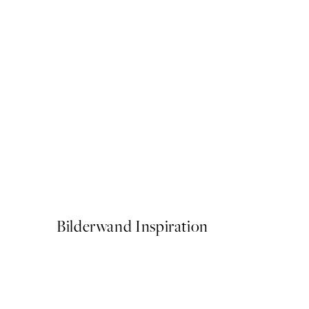
50%*
Spotted Crab Poster
Ab CHF 10.98
CHF 21.95
Bilderwand Inspiration