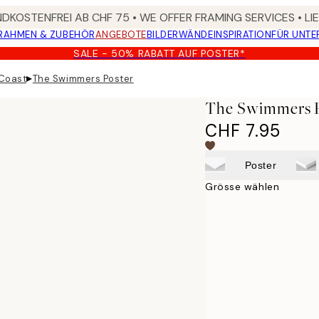
DKOSTENFREI AB CHF 75 • WE OFFER FRAMING SERVICES • LI
RAHMEN & ZUBEHÖR
ANGEBOTE
BILDERWÄNDE
INSPIRATION
FÜR UNT
SALE - 50% RABATT AUF POSTER*
▸
 Coast
The Swimmers Poster
The Swimmers P
CHF 7.95
Poster
Grösse wählen