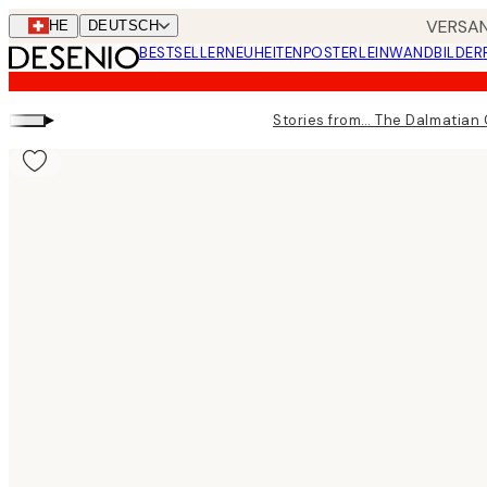
Skip
VERSAN
CHE
DEUTSCH
to
BESTSELLER
NEUHEITEN
POSTER
LEINWANDBILDER
main
content.
▸
Stories from… The Dalmatian