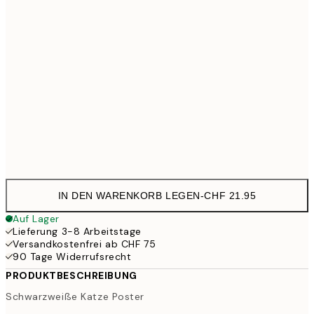
30x40 cm
CHF 29
50x70 cm
CHF
100x150 cm
CHF 
Frame
options
IN DEN WARENKORB LEGEN
-
CHF 21.95
Auf Lager
Lieferung 3-8 Arbeitstage
Versandkostenfrei ab CHF 75
90 Tage Widerrufsrecht
PRODUKTBESCHREIBUNG
Schwarzweiße Katze Poster