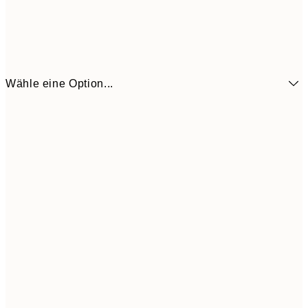
Wähle eine Option...
21x30 cm
CHF 21