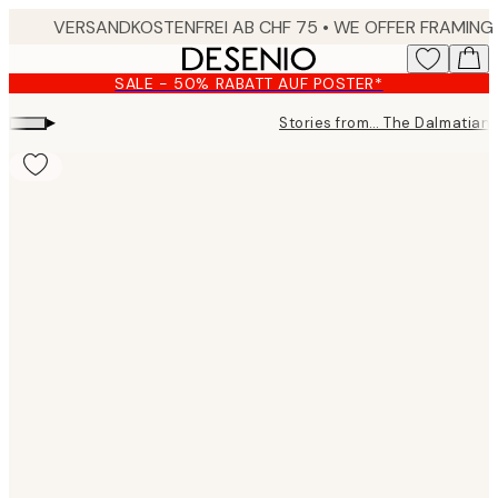
Skip
to
main
SALE - 50% RABATT AUF POSTER*
content.
▸
Stories from… The Dalmatian
Product
images