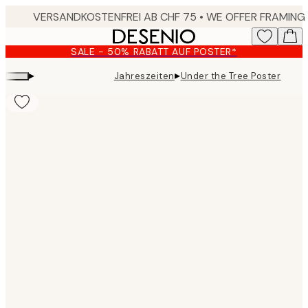
Skip
to
main
SALE - 50% RABATT AUF POSTER*
content.
▸
▸
Jahreszeiten
Under the Tree Poster
Product
images