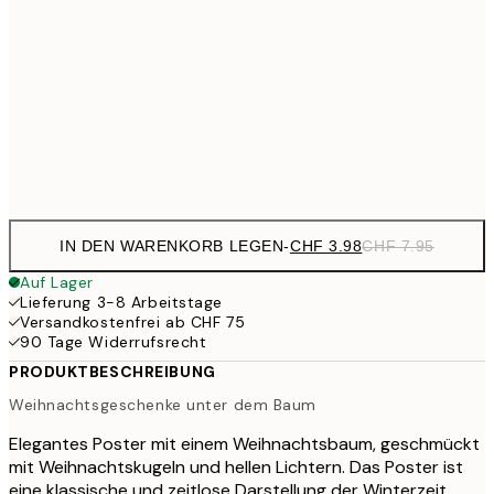
CHF 14
30x40 cm
CHF 2
CHF 24
50x70 cm
CH
Frame
options
IN DEN WARENKORB LEGEN
-
CHF 3.98
CHF 7.95
Auf Lager
Lieferung 3-8 Arbeitstage
Versandkostenfrei ab CHF 75
90 Tage Widerrufsrecht
PRODUKTBESCHREIBUNG
Weihnachtsgeschenke unter dem Baum
Elegantes Poster mit einem Weihnachtsbaum, geschmückt
mit Weihnachtskugeln und hellen Lichtern. Das Poster ist
eine klassische und zeitlose Darstellung der Winterzeit.