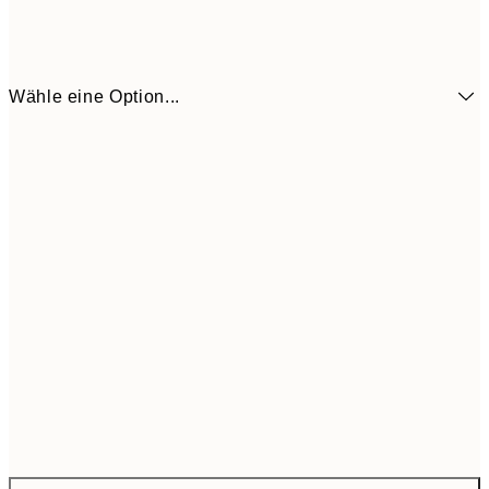
Wähle eine Option...
CHF 74
ONE SIZE
CHF 12