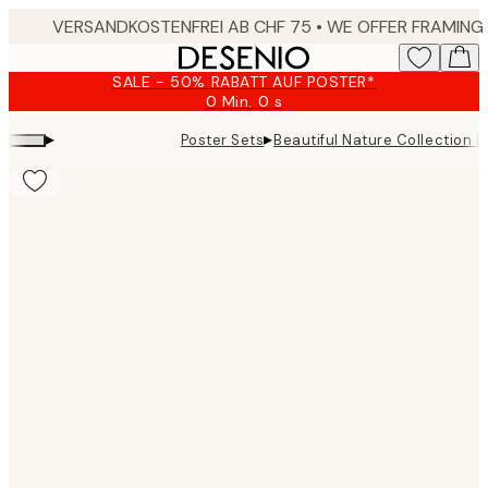
Skip
to
main
SALE - 50% RABATT AUF POSTER*
content.
0 Min.
0 s
Gültig
bis:
▸
▸
Poster Sets
Beautiful Nature Collection P
2026-
08-
09
Product